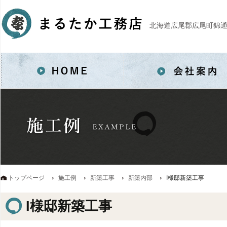
北海道広尾郡広尾町錦通
コ
ン
テ
ン
ツ
へ
移
動
トップページ
施工例
新築工事
新築内部
I様邸新築工事
I様邸新築工事